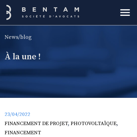
Bentam
News/blog
rcher
À la une !
23/04/2022
FINANCEMENT DE PROJET
,
PHOTOVOLTAÏQUE
,
FINANCEMENT