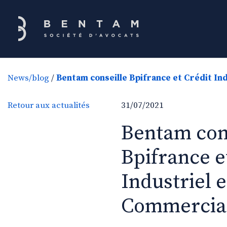
Bentam
News/blog
/
Bentam conseille Bpifrance et Crédit In
Retour aux actualités
31/07/2021
Bentam con
Bpifrance e
Industriel e
Commercia